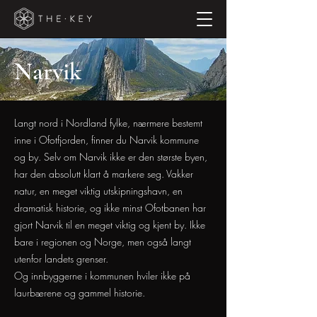
Narvik
Langt nord i Nordland fylke, nærmere bestemt
inne i Ofotfjorden, finner du Narvik kommune
og by. Selv om Narvik ikke er den største byen,
har den absolutt klart å markere seg. Vakker
natur, en meget viktig utskipningshavn, en
dramatisk historie, og ikke minst Ofotbanen har
gjort Narvik til en meget viktig og kjent by. Ikke
bare i regionen og Norge, men også langt
utenfor landets grenser.
Og innbyggerne i kommunen hviler ikke på
laurbærene og gammel historie.