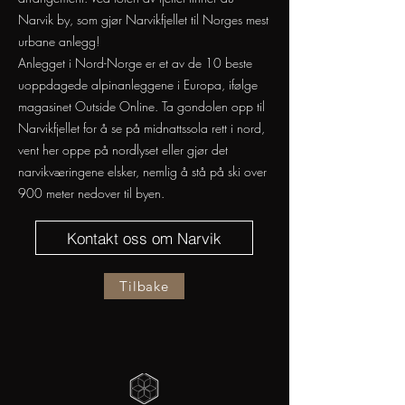
Narvik by, som gjør Narvikfjellet til Norges mest
urbane anlegg!
Anlegget i Nord-Norge er et av de 10 beste
uoppdagede alpinanleggene i Europa, ifølge
magasinet Outside Online. Ta gondolen opp til
Narvikfjellet for å se på midnattssola rett i nord,
vent her oppe på nordlyset eller gjør det
narvikværingene elsker, nemlig å stå på ski over
900 meter nedover til byen.
Kontakt oss om Narvik
Tilbake