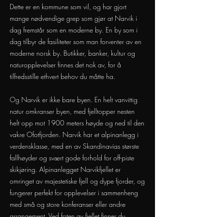
Dette er en kommune som vil, og har gjort
mange nødvendige grep som gjør at Narvik i
dag fremstår som en moderne by. En by som i
dag tilbyr de fasiliteter som man forventer av en
moderne norsk by. Butikker, banker, kultur og
naturopplevelser finnes det nok av, for å
tilfredsstille ethvert behov du måtte ha.
Og Narvik er ikke bare byen. En helt vanvittig
natur omkranser byen, med fjelltopper nesten
helt opp mot 1900 meters høyde og ned til den
vakre Ofotfjorden. Narvik har et alpinanlegg i
verdensklasse, med en av Skandinavias største
fallhøyder og svært gode forhold for off-piste
skikjøring. Alpinanlegget Narvikfjellet er
omringet av majestetiske fjell og dype fjorder, og
fungerer perfekt for opplevelser i sammenheng
med små og store konferanser eller andre
arrangement. Ved foten av fjellet finner du