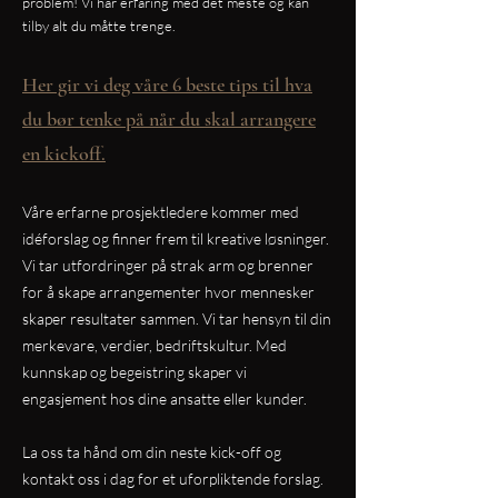
problem! Vi har erfaring med det meste og kan
tilby alt du måtte trenge.
Her gir vi deg våre 6 beste tips til hva
du bør tenke på når du skal arrangere
en kickoff.
Våre erfarne prosjektledere kommer med
idéforslag og finner frem til kreative løsninger.
Vi tar utfordringer på strak arm og brenner
for å skape arrangementer hvor mennesker
skaper resultater sammen. Vi tar hensyn til din
merkevare, verdier, bedriftskultur. Med
kunnskap og begeistring skaper vi
engasjement hos dine ansatte eller kunder.
La oss ta hånd om din neste kick-off og
kontakt oss i dag for et uforpliktende forslag.