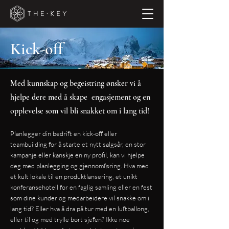
Kick-off
Med kunnskap og begeistring ønsker vi å
hjelpe dere med å skape engasjement og en
opplevelse som vil bli snakket om i lang tid!
Planlegger din bedrift en kick-off eller
teambuilding for å starte et nytt salgsår, en stor
kampanje eller kanskje en ny profil, kan vi hjelpe
deg med planlegging og gjennomføring. Hva med
et kult lokale til en produktlansering, et unikt
konferansehotell for en faglig samling eller en fest
som dine kunder og medarbeidere vil snakke om i
lang tid? Eller hva å dra på tur med en luftballong,
eller til og med trylle bort sjefen? Ikke noe