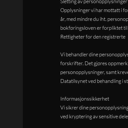
Sletting av personopplysninger
Opplysninger vi har mottatt i fo
år, med mindre du iht. personop
bokføringsloven er forpliktet til å
Rettigheter for den registrerte
Vi behandler dine personopplys
forskrifter. Det gjøres oppmerk
personopplysninger, samt kreve r
Datatilsynet ved behandling i s
Informasjonssikkerhet
Vi sikrer dine personopplysning
ved kryptering av sensitive dele