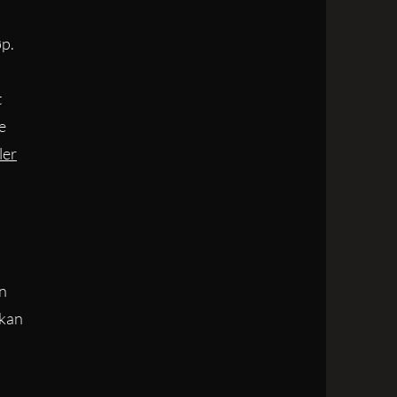
øp.
t
e
ler
en
 kan