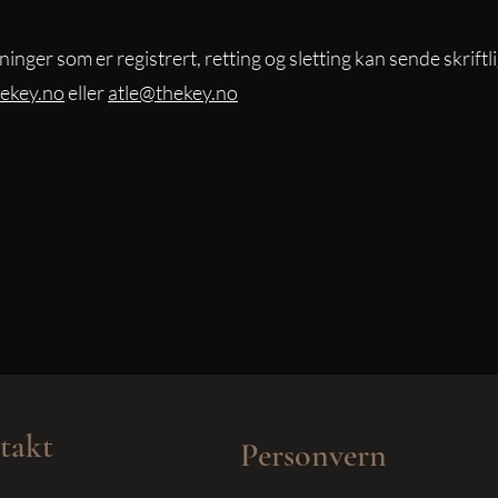
ger som er registrert, retting og sletting kan sende skriftl
ekey.no
eller
atle@thekey.no
takt
Personvern