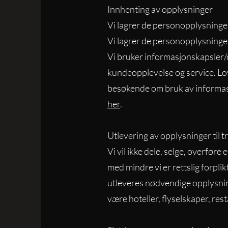
Innhenting av opplysninger
Vi lagrer de personopplysningene
Vi lagrer de personopplysningene
Vi bruker informasjonskapsler/c
kundeopplevelse og service. Lo
besøkende om bruk av informas
her
.
Utlevering av opplysninger til t
Vi vil ikke dele, selge, overfør
med mindre vi er rettslig forplik
utleveres nødvendige opplysnin
være hoteller, flyselskaper, res