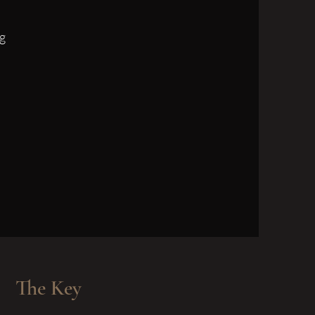
ig
The Key