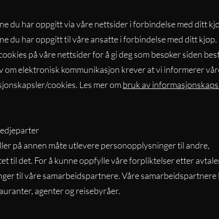
 du har oppgitt via våre nettsider i forbindelse med ditt kj
 du har oppgitt til våre ansatte i forbindelse med ditt kjøp.
ookies på våre nettsider for å gi deg som besøker siden bes
v om elektronisk kommunikasjon krever at vi informerer vår
jonskapsler/cookies. Les mer om
bruk av informasjonskaps
redjeparter
e eller på annen måte utlevere personopplysninger til andre,
tet til det. For å kunne oppfylle våre forpliktelser etter avtal
ger til våre samarbeidspartnere. Våre samarbeidspartnere
tauranter, agenter og reisebyråer.