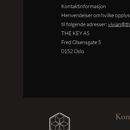
Kontaktinformasjon
Henvendelser om hvilke opplysnin
til følgende adresser:
vivian@th
THE KEY AS
Fred Olsensgate 5
0152 Oslo
Kon