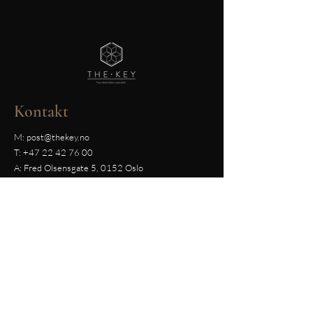
Kontakt
M:
post@thekey.no
T:
+47 22 42 76 00
A: Fred Olsensgate 5, 0152 Oslo
Orgnr:
993 392 499
Personvern
Personvernerklæring
Personvern / bruk av cookies
The Key
Legg igjen din epostadresse og vi tar
kontakt