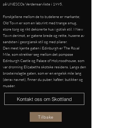
på UNESCOs Verdensarvliste i 1995.
Forskjellene mellom de to bydelene er markante;
Old Town er som en labyrint med trange smug,
store torg og rikt dekorerte hus i gotisk stil. I New
Town derimot, er gatene brede og rette, husene av
sandsten i georgiansk stil og med pilarer.
Den mest kjente gaten i Edinburgh er The Royal
Mile, som strekker seg mellom det pompøse
Edinburgh Castle og Palace of Holyroodhouse, som
var dronning Elizabeths skotske residens. Langs den
brosteinslagte gaten, som er en engelsk mile lang
(derav navnet), finner du puber, kaféer, butikker og
muséer.
Kontakt oss om Skottland
Tilbake