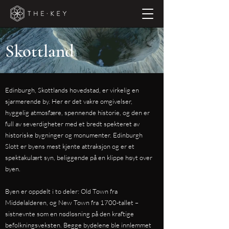
Skottland
Edinburgh, Skottlands hovedstad, er virkelig en
sjarmerende by. Her er det vakre omgivelser,
hyggelig atmosfære, spennende historie, og den er
full av severdigheter med et bredt spekteret av
historiske bygninger og monumenter. Edinburgh
Slott er byens mest kjente attraksjon og er et
spektakulært syn, beliggende på en klippe høyt over
byen.
Byen er oppdelt i to deler: Old Town fra
Middelalderen, og New Town fra 1700-tallet –
sistnevnte som en nødløsning på den kraftige
befolkningsveksten. Begge bydelene ble innlemmet